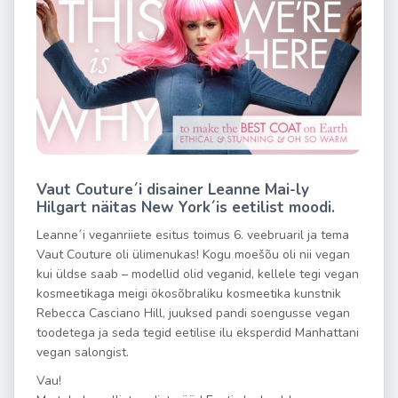
Vaut Couture´i disainer Leanne Mai-ly
Hilgart näitas New York´is eetilist moodi.
Leanne´i veganriiete esitus toimus 6. veebruaril ja tema
Vaut Couture oli ülimenukas! Kogu moešõu oli nii vegan
kui üldse saab – modellid olid veganid, kellele tegi vegan
kosmeetikaga meigi ökosõbraliku kosmeetika kunstnik
Rebecca Casciano Hill, juuksed pandi soengusse vegan
toodetega ja seda tegid eetilise ilu eksperdid Manhattani
vegan salongist.
Vau!