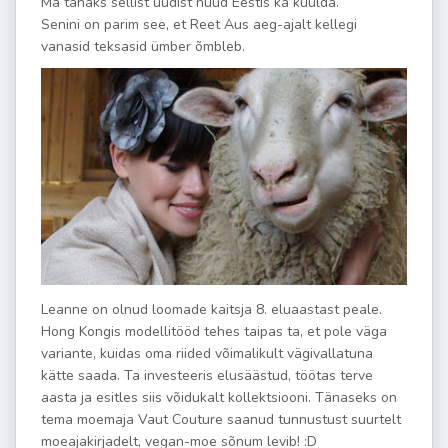
Ma tahaks sellist uudist nüüd Eestis ka kuulda.
Senini on parim see, et Reet Aus aeg-ajalt kellegi
vanasid teksasid ümber õmbleb.
Leanne on olnud loomade kaitsja 8. eluaastast peale.
Hong Kongis modellitööd tehes taipas ta, et pole väga
variante, kuidas oma riided võimalikult vägivallatuna
kätte saada. Ta investeeris elusäästud, töötas terve
aasta ja esitles siis võidukalt kollektsiooni. Tänaseks on
tema moemaja Vaut Couture saanud tunnustust suurtelt
moeajakirjadelt, vegan-moe sõnum levib! :D