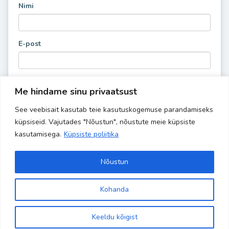
Nimi
E-post
Me hindame sinu privaatsust
See veebisait kasutab teie kasutuskogemuse parandamiseks
küpsiseid. Vajutades "Nõustun", nõustute meie küpsiste
kasutamisega.
Küpsiste poliitika
Nõustun
Kohanda
Copyright 2024 Banaanisaar | All Rights Reserved | Powered by
Site is using a trial version of the theme. Please enter your
kodulehehaldus.com
purchase code in theme settings to activate it or
purchase this
Keeldu kõigist
wordpress theme here