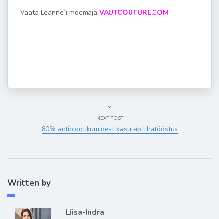
Vaata Leanne´i moemaja
VAUTCOUTURE.COM
NEXT POST
80% antibiootikumidest kasutab lihatööstus
Written by
Liisa-Indra