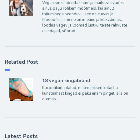
Veganism saab olla lihtne ja maitsev, avades
sinus palju rohkem mõõtmeid, kui ainult
toitumisega seonduv - see on eluviis ja
filosoofia. Inimene on imeline ja kõikvõimas,
loodus vägev ja loomad justkui teiste rahvuste
esindajad, sõbrad.
Related Post
18 vegan kingabrändi
Kui potikud, plätud, mittenahksed kotad ja
kunstnahast kingad ei paku enam pinget, siis on
olemas
Latest Posts