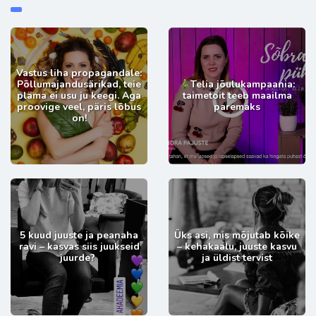
Vastus liha propagandale:
Põllumajandusärikad, teie
Telia jõulukampaania:
pläma ei usu ju keegi. Aga
taimetoit teeb maailma
proovige veel, päris lõbus
paremaks
on!
5 kuud juuste ja peanaha
Üks asi, mis mõjutab kõike
ravi – kasvas siis juukseid
– kehakaalu, juuste kasvu
juurde?
ja üldist tervist