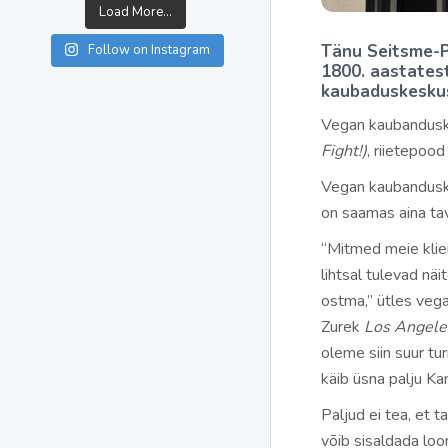
Load More...
Tänu Seitsme-P
Follow on Instagram
1800. aastates
kaubaduskesku
Vegan kaubandusk
Fight!)
, riietepoo
Vegan kaubandusk
on saamas aina ta
“Mitmed meie klie
lihtsal tulevad nä
ostma,” ütles veg
Zurek
Los Angele
oleme siin suur tur
käib üsna palju Ka
Paljud ei tea, et t
võib sisaldada lo