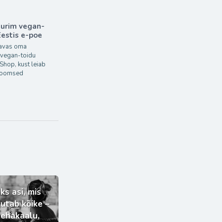
uurim vegan-
Eestis e-poe
 avas oma
 vegan-toidu
hop, kust leiab
 loomsed
ks asi, mis
utab kõike –
kehakaalu,