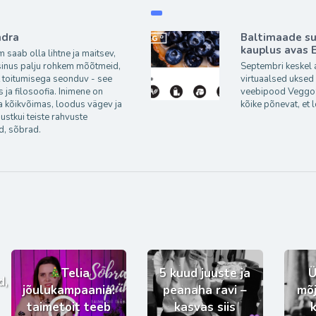
ndra
Baltimaade s
kauplus avas 
 saab olla lihtne ja maitsev,
sinus palju rohkem mõõtmeid,
Septembri keskel
lt toitumisega seonduv - see
virtuaalsed uksed
s ja filosoofia. Inimene on
veebipood VeggoS
ja kõikvõimas, loodus vägev ja
kõike põnevat, et
ustkui teiste rahvuste
d, sõbrad.
Telia
5 kuud juuste ja
Ü
d,
jõulukampaania:
peanaha ravi –
mõj
taimetoit teeb
kasvas siis