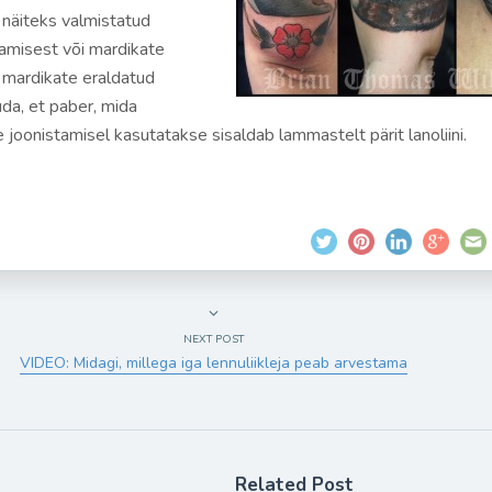
a näiteks valmistatud
amisest või mardikate
 mardikate eraldatud
uda, et paber, mida
 joonistamisel kasutatakse sisaldab lammastelt pärit lanoliini.
NEXT POST
VIDEO: Midagi, millega iga lennuliikleja peab arvestama
Related Post