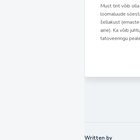
Must tint võib oll
loomaluude söest
šellakust (emaste
aine). Ka võib juht
tatoveeringu peale
Written by