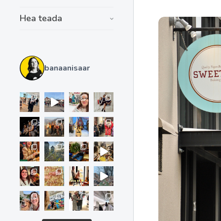
Hea teada
banaanisaar