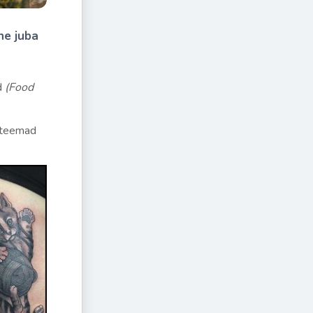
ne juba
d
(Food
d teemad