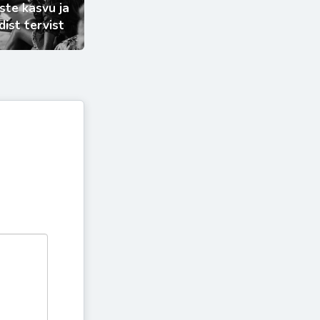
ste kasvu ja
dist tervist