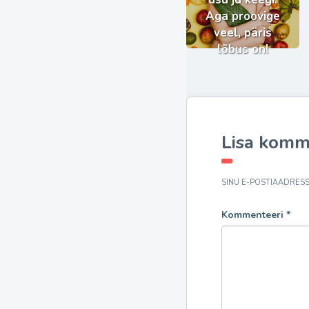
Aga proovige
veel, päris
lõbus on!
Lisa komm
SINU E-POSTIAADRESSI
Kommenteeri
*