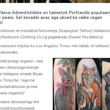
äeva-Adventistidele on taimetoit Portlandis populaar
t peale. Sel kevadel avas aga uksed ka väike vegan
s!
eskuses on esindatud tatoveerija
(Scapegoat Tattoo)
, toidupoo
d
(Herbivore Clothing Co.)
ja pagarikoda
(Sweet Pea Bakery)
.
eskusest kirjutas ka
Los Angeles Times
, mis näitab, et sellise
valisemaks.
ndid polegi veganid – nad
iteks õhtusöögimaterjali
an toidupoe omanik Bryan
s Times
’ile. “Aga me
ismiatraktsioon ja meil
nada veganeid.”
avaline tatoveeringu tint
omseid koostisosasid.