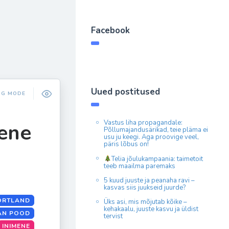
Facebook
Uued postitused
NG MODE
Vastus liha propagandale:
mene
Põllumajandusärikad, teie pläma ei
usu ju keegi. Aga proovige veel,
päris lõbus on!
Telia jõulukampaania: taimetoit
teeb maailma paremaks
5 kuud juuste ja peanaha ravi –
kasvas siis juukseid juurde?
ORTLAND
Üks asi, mis mõjutab kõike –
kehakaalu, juuste kasvu ja üldist
AN POOD
tervist
INIMENE