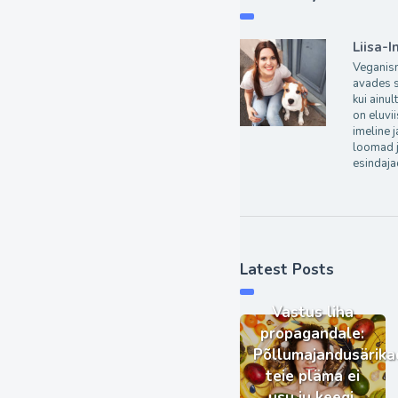
Liisa-I
Veganism
avades 
kui ainu
on eluvii
imeline 
loomad j
esindaja
Latest Posts
Vastus liha
propagandale:
Põllumajandusärika
teie pläma ei
usu ju keegi.