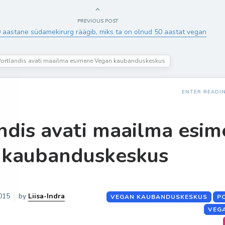
PREVIOUS POST
 aastane südamekirurg räägib, miks ta on olnud 50 aastat vegan
Portlandis avati maailma esimene Vegan kaubanduskeskus
ENTER READI
ndis avati maailma esi
 kaubanduskeskus
2015
by
Liisa-Indra
VEGAN KAUBANDUSKESKUS
P
VEG