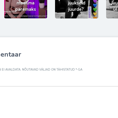
maailma
juukseid
juu
paremaks
juurde?
ül
entaar
 EI AVALDATA.
NÕUTAVAD VÄLJAD ON TÄHISTATUD
*
-GA