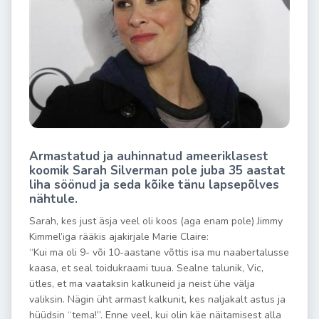
Armastatud ja auhinnatud ameeriklasest
koomik Sarah Silverman pole juba 35 aastat
liha söönud ja seda kõike tänu lapsepõlves
nähtule.
Sarah, kes just äsja veel oli koos (aga enam pole) Jimmy
Kimmel’iga rääkis ajakirjale Marie Claire:
“Kui ma oli 9- või 10-aastane võttis isa mu naabertalusse
kaasa, et seal toidukraami tuua. Sealne talunik, Vic,
ütles, et ma vaataksin kalkuneid ja neist ühe välja
valiksin. Nägin üht armast kalkunit, kes naljakalt astus ja
hüüdsin “tema!”. Enne veel, kui olin käe näitamisest alla