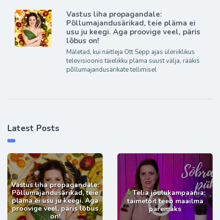
Vastus liha propagandale:
Põllumajandusärikad, teie pläma ei
usu ju keegi. Aga proovige veel, päris
lõbus on!
Mäletad, kui näitleja Ott Sepp ajas üleriiklikus
televisioonis täielikku pläma suust välja, rääkis
põllumajandusärikate tellimisel
Latest Posts
Vastus liha propagandale:
Põllumajandusärikad, teie
Telia jõulukampaania:
pläma ei usu ju keegi. Aga
taimetoit teeb maailma
proovige veel, päris lõbus
paremaks
on!