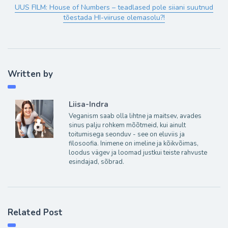
UUS FILM: House of Numbers – teadlased pole siiani suutnud
tõestada HI-viiruse olemasolu?!
Written by
Liisa-Indra
Veganism saab olla lihtne ja maitsev, avades
sinus palju rohkem mõõtmeid, kui ainult
toitumisega seonduv - see on eluviis ja
filosoofia. Inimene on imeline ja kõikvõimas,
loodus vägev ja loomad justkui teiste rahvuste
esindajad, sõbrad.
Related Post