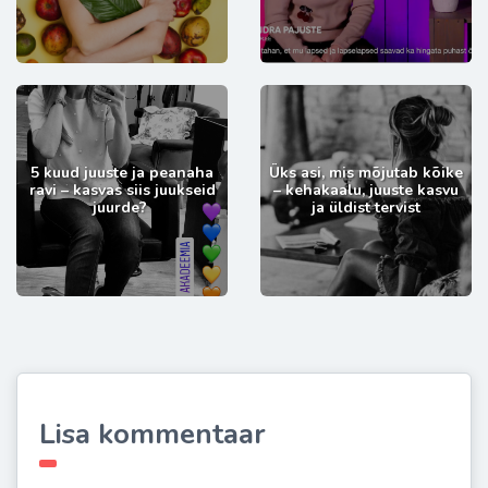
5 kuud juuste ja peanaha
Üks asi, mis mõjutab kõike
ravi – kasvas siis juukseid
– kehakaalu, juuste kasvu
juurde?
ja üldist tervist
Lisa kommentaar