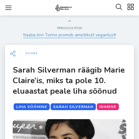
PREVIOUS POST
Itaalia linn Torino promob ametlikult veganlust!
SHARE
Sarah Silverman räägib Marie
Claire’is, miks ta pole 10.
eluaastat peale liha söönud
LIHA SÖÖMINE
SARAH SILVERMAN
INIMENE