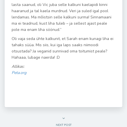
lasta saanud, oli Vic juba selle kalkuni kaelapidi kinni
haaranud ja tal kaela murdnud. Veri ja suled igal pool
lendamas. Ma mõistsin selle kalkuni surma! Sinnamaani
ma ei teadnud, kust liha tuleb – ja sellest ajast peale
pole ma enam liha söönud.”
Oli vaja seda ühte kalkunit, et Sarah enam kunagi liha ei
tahaks süüa. Mis siis, kui iga laps saaks niimoodi
otsustada? Ja veganid sunnivad oma toitumist peale?
Hahaaa, lubage naerda! :D
Allikas:
Peta.org
NEXT POST