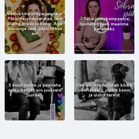
Vastus liha propagandale:
Põllumajandusärikad, teie
Telia jõulukampaania:
pläma ei usu ju keegi. Aga
taimetoit teeb maailma
proovige veel, päris lõbus
paremaks
on!
5 kuud juuste ja peanaha
Üks asi, mis mõjutab kõike
ravi – kasvas siis juukseid
– kehakaalu, juuste kasvu
juurde?
ja üldist tervist