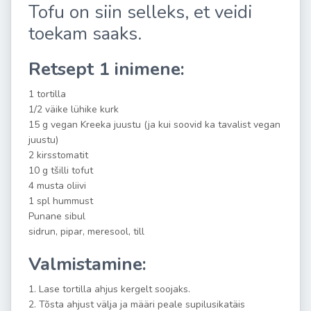
Tofu on siin selleks, et veidi
toekam saaks.
Retsept 1 inimene:
1 tortilla
1/2 väike lühike kurk
15 g vegan Kreeka juustu (ja kui soovid ka tavalist vegan
juustu)
2 kirsstomatit
10 g tšilli tofut
4 musta oliivi
1 spl hummust
Punane sibul
sidrun, pipar, meresool, till
Valmistamine:
1. Lase tortilla ahjus kergelt soojaks.
2. Tõsta ahjust välja ja määri peale supilusikatäis