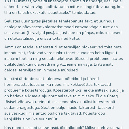
13 000 inimest, võrreldi lihasööjate andmeid nendega, kes liha ei
söönud. -> väga-väga kallutatud ja mitte midagi ütlev uuring, kus
liha on täiesti ekslikult “süüdlaseks” tembeldatud.
Sellistes uuringutes jäetakse tähelepanuta fakt, et uuringus
osalejate päevasest kaloraazist moodustavad väga suure osa
süsivesikud (teraviljad jms.). Ja just see on põhjus, miks inimesed
on ülekaalulised ja ei saa toitained kätte.
Ammu on teada ja tõestatud, et teraviljad blokeerivad toitainete
imendumist, tõstavad veresuhkru taset, sundides keha liigselt
insuliini tootma ning seeläbi tekitavad tõsiseid probleeme, alates
ülekilodest kuni diabeedi ning Alzheimerini välja. Lihtsamalt
öeldes, teraviljad on inimesele mürgised.
Insuliini ületootmisest tulenevad põletikud ja häired
hormonaaltalituses on ka need, mis kokkuvõttes tekitavad
probleeme kolesterooliga. Kolesterool üksi ei ole milleski süüdi ja
on hädavajalik meie aju normaalseks toimimiseks. Ei ole ühtegi
tõsiseltvõetavat uuringut, mis seostaks ainuüksi kolesterooli
südamehaigustega. Seal on palju muidu faktoreid (taaskord,
süsivesikud), mis antud olukorra tekitavad. Kolesterooli
kahjulikkus on üks suur müüt.
Kas need inimised suitsetasid, jõid alkoholi? Milliseid eluviise nad