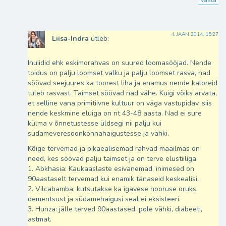
4. JAAN 2014, 15:27
Liisa-Indra
ütleb:
Inuiidid ehk eskimorahvas on suured loomasööjad. Nende
toidus on palju loomset valku ja palju loomset rasva, nad
söövad seejuures ka toorest liha ja enamus nende kaloreid
tuleb rasvast. Taimset söövad nad vähe. Kuigi võiks arvata,
et selline vana primitiivne kultuur on väga vastupidav, siis
nende keskmine eluiga on nt 43-48 aasta. Nad ei sure
külma v õnnetustesse üldsegi nii palju kui
südameveresoonkonnahaigustesse ja vähki.
Kõige tervemad ja pikaealisemad rahvad maailmas on
need, kes söövad palju taimset ja on terve elustiiliga:
1. Abkhasia: Kaukaaslaste esivanemad, inimesed on
90aastaselt tervemad kui enamik tänaseid keskealisi.
2. Vilcabamba: kutsutakse ka igavese nooruse oruks,
dementsust ja südamehaigusi seal ei eksisteeri.
3. Hunza: jälle terved 90aastased, pole vähki, diabeeti,
astmat.