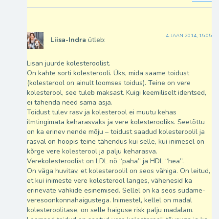
4. JAAN 2014, 15:05
Liisa-Indra
ütleb:
Lisan juurde kolesteroolist.
On kahte sorti kolesterooli. Üks, mida saame toidust
(kolesterool on ainult loomses toidus). Teine on vere
kolesterool, see tuleb maksast. Kuigi keemiliselt identsed,
ei tähenda need sama asja.
Toidust tulev rasv ja kolesterool ei muutu kehas
ilmtingimata keharasvaks ja vere kolesterooliks. Seetõttu
on ka erinev nende mõju – toidust saadud kolesteroolil ja
rasval on hoopis teine tähendus kui selle, kui inimesel on
kõrge vere kolesterool ja palju keharasva.
Verekolesteroolist on LDL nö “paha” ja HDL “hea”.
On väga huvitav, et kolesteroolil on seos vähiga. On leitud,
et kui inimeste vere kolesterool langes, vähenesid ka
erinevate vähkide esinemised. Sellel on ka seos südame-
veresoonkonnahaigustega. Inimestel, kellel on madal
kolesteroolitase, on selle haiguse risk palju madalam.