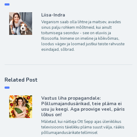
Liisa-Indra
Veganism saab olla lihtne ja maitsev, avades
sinus palju rohkem mõõtmeid, kui ainult
toitumisega seonduv - see on eluviis ja
filosoofia. Inimene on imeline ja kõikvõimas,
loodus vägev ja loomad justkui teiste rahvuste
esindajad, sõbrad.
Related Post
Vastus liha propagandale:
Põllumajandusärikad, teie pläma ei
usu ju keegi. Aga proovige veel, päris
lõbus on!
Mäletad, kui näitleja Ott Sepp ajas üleriiklikus
televisioonis täielikku pläma suust välja, rääkis
põllumajandusärikate tellimisel