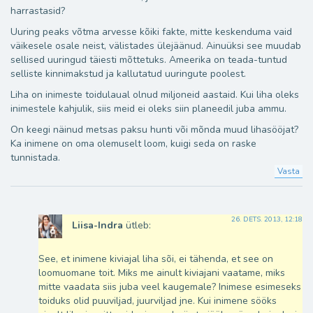
harrastasid?
Uuring peaks võtma arvesse kõiki fakte, mitte keskenduma vaid
väikesele osale neist, välistades ülejäänud. Ainuüksi see muudab
sellised uuringud täiesti mõttetuks. Ameerika on teada-tuntud
selliste kinnimakstud ja kallutatud uuringute poolest.
Liha on inimeste toidulaual olnud miljoneid aastaid. Kui liha oleks
inimestele kahjulik, siis meid ei oleks siin planeedil juba ammu.
On keegi näinud metsas paksu hunti või mõnda muud lihasööjat?
Ka inimene on oma olemuselt loom, kuigi seda on raske
tunnistada.
Vasta
26. DETS. 2013, 12:18
Liisa-Indra
ütleb:
See, et inimene kiviajal liha sõi, ei tähenda, et see on
loomuomane toit. Miks me ainult kiviajani vaatame, miks
mitte vaadata siis juba veel kaugemale? Inimese esimeseks
toiduks olid puuviljad, juurviljad jne. Kui inimene sööks