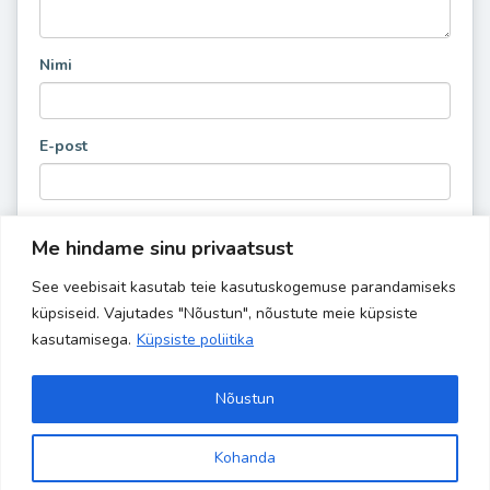
Nimi
E-post
Me hindame sinu privaatsust
See veebisait kasutab teie kasutuskogemuse parandamiseks
küpsiseid. Vajutades "Nõustun", nõustute meie küpsiste
kasutamisega.
Küpsiste poliitika
Nõustun
Kohanda
Copyright 2024 Banaanisaar | All Rights Reserved | Powered by
Site is using a trial version of the theme. Please enter your