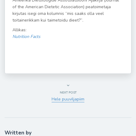
Ameerika Dietoloogide Assotsiatsiooni Ajakirja (Journal
of the American Dietetic Association) peatoimetaja
kirjutas isegi oma kolumnis “mis saaks olla veel
toitainerikkam kui taimetoidu dieet?”
.
Allikas:
Nutrition Facts
NEXT POST
Hele puuviljapiim
Written by