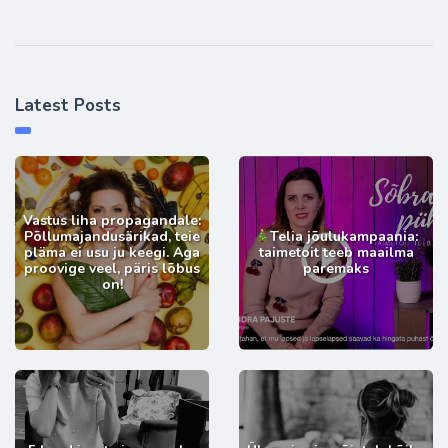
Latest Posts
Vastus liha propagandale:
Põllumajandusärikad, teie
Telia jõulukampaania:
pläma ei usu ju keegi. Aga
taimetoit teeb maailma
proovige veel, päris lõbus
paremaks
on!