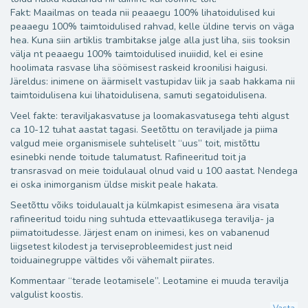
Fakt: Maailmas on teada nii peaaegu 100% lihatoidulised kui
peaaegu 100% taimtoidulised rahvad, kelle üldine tervis on väga
hea. Kuna siin artiklis trambitakse jalge alla just liha, siis tooksin
välja nt peaaegu 100% taimtoidulised inuiidid, kel ei esine
hoolimata rasvase liha söömisest raskeid kroonilisi haigusi.
Järeldus: inimene on äärmiselt vastupidav liik ja saab hakkama nii
taimtoidulisena kui lihatoidulisena, samuti segatoidulisena.
Veel fakte: teraviljakasvatuse ja loomakasvatusega tehti algust
ca 10-12 tuhat aastat tagasi. Seetõttu on teraviljade ja piima
valgud meie organismisele suhteliselt “uus” toit, mistõttu
esinebki nende toitude talumatust. Rafineeritud toit ja
transrasvad on meie toidulaual olnud vaid u 100 aastat. Nendega
ei oska inimorganism üldse miskit peale hakata.
Seetõttu võiks toidulaualt ja külmkapist esimesena ära visata
rafineeritud toidu ning suhtuda ettevaatlikusega teravilja- ja
piimatoitudesse. Järjest enam on inimesi, kes on vabanenud
liigsetest kilodest ja terviseprobleemidest just neid
toiduainegruppe vältides või vähemalt piirates.
Kommentaar “terade leotamisele”. Leotamine ei muuda teravilja
valgulist koostis.
Vasta