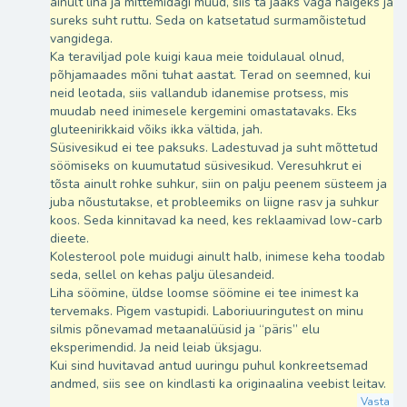
ainult liha ja mittemidagi muud, siis ta jääks väga haigeks ja
sureks suht ruttu. Seda on katsetatud surmamõistetud
vangidega.
Ka teraviljad pole kuigi kaua meie toidulaual olnud,
põhjamaades mõni tuhat aastat. Terad on seemned, kui
neid leotada, siis vallandub idanemise protsess, mis
muudab need inimesele kergemini omastatavaks. Eks
gluteenirikkaid võiks ikka vältida, jah.
Süsivesikud ei tee paksuks. Ladestuvad ja suht mõttetud
söömiseks on kuumutatud süsivesikud. Veresuhkrut ei
tõsta ainult rohke suhkur, siin on palju peenem süsteem ja
juba nõustutakse, et probleemiks on liigne rasv ja suhkur
koos. Seda kinnitavad ka need, kes reklaamivad low-carb
dieete.
Kolesterool pole muidugi ainult halb, inimese keha toodab
seda, sellel on kehas palju ülesandeid.
Liha söömine, üldse loomse söömine ei tee inimest ka
tervemaks. Pigem vastupidi. Laboriuuringutest on minu
silmis põnevamad metaanalüüsid ja “päris” elu
eksperimendid. Ja neid leiab üksjagu.
Kui sind huvitavad antud uuringu puhul konkreetsemad
andmed, siis see on kindlasti ka originaalina veebist leitav.
Vasta