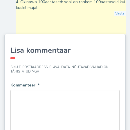
4. Okinawa 100aastased: seal on rohkem 100aastaseid kui
kuskil mujal.
Vasta
Lisa kommentaar
SINU E-POSTIAADRESSI EI AVALDATA.
NÕUTAVAD VÄLJAD ON
TÄHISTATUD
*
-GA
Kommenteeri
*