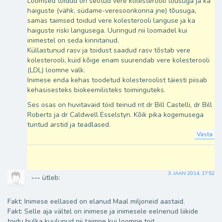
Loomsed toidud on seotud vere kolesterooli tõusuga ja ka
haiguste (vähk, südame-veresoonkonna jne) tõusuga,
samas taimsed toidud vere kolesterooli languse ja ka
haiguste riski langusega. Uuringud nii loomadel kui
inimestel on seda kinnitanud.
Küllastunud rasv ja toidust saadud rasv tõstab vere
kolesterooli, kuid kõige enam suurendab vere kolesterooli
(LDL) loomne valk.
Inimese enda kehas toodetud kolesteroolist täiesti piisab
kehasisesteks biokeemilisteks toiminguteks.
Ses osas on huvitavaid töid teinud nt dr Bill Castelli, dr Bill
Roberts ja dr Caldwell Esselstyn. Kõik pika kogemusega
tuntud arstid ja teadlased.
Vasta
3. JAAN 2014, 17:52
---
ütleb:
Fakt: Inimese eellased on elanud Maal miljoneid aastaid.
Fakt: Selle aja vältel on inimese ja inimesele eelnenud liikide
toidu hulka kuulunud nii taimne kui loomne toit.