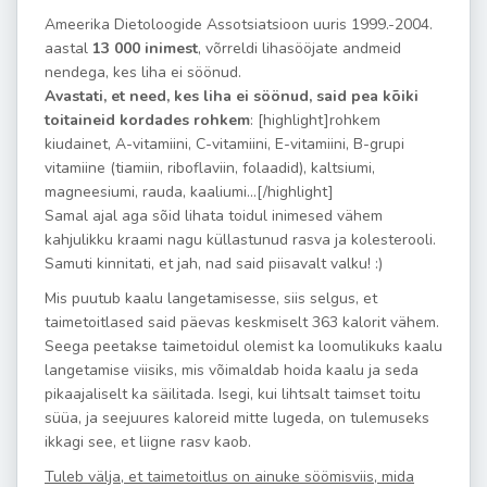
Ameerika Dietoloogide Assotsiatsioon uuris 1999.-2004.
aastal
13 000 inimest
, võrreldi lihasööjate andmeid
nendega, kes liha ei söönud.
Avastati, et need, kes liha ei söönud, said pea kõiki
toitaineid kordades rohkem
: [highlight]rohkem
kiudainet, A-vitamiini, C-vitamiini, E-vitamiini, B-grupi
vitamiine (tiamiin, riboflaviin, folaadid), kaltsiumi,
magneesiumi, rauda, kaaliumi…[/highlight]
Samal ajal aga sõid lihata toidul inimesed vähem
kahjulikku kraami nagu küllastunud rasva ja kolesterooli.
Samuti kinnitati, et jah, nad said piisavalt valku! :)
Mis puutub kaalu langetamisesse, siis selgus, et
taimetoitlased said päevas keskmiselt 363 kalorit vähem.
Seega peetakse taimetoidul olemist ka loomulikuks kaalu
langetamise viisiks, mis võimaldab hoida kaalu ja seda
pikaajaliselt ka säilitada. Isegi, kui lihtsalt taimset toitu
süüa, ja seejuures kaloreid mitte lugeda, on tulemuseks
ikkagi see, et liigne rasv kaob.
Tuleb välja, et taimetoitlus on ainuke söömisviis, mida