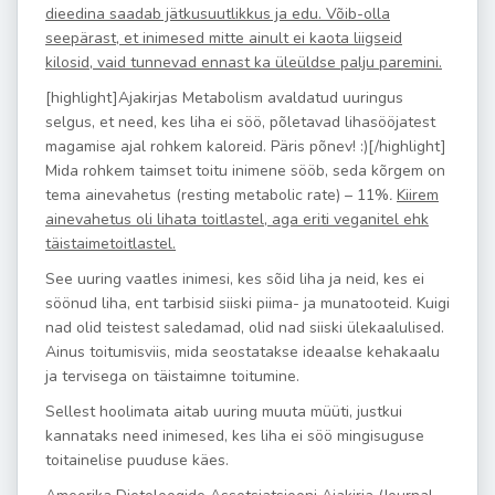
dieedina saadab jätkusuutlikkus ja edu. Võib-olla
seepärast, et inimesed mitte ainult ei kaota liigseid
kilosid, vaid tunnevad ennast ka üleüldse palju paremini.
[highlight]Ajakirjas Metabolism avaldatud uuringus
selgus, et need, kes liha ei söö, põletavad lihasööjatest
magamise ajal rohkem kaloreid. Päris põnev! :)[/highlight]
Mida rohkem taimset toitu inimene sööb, seda kõrgem on
tema ainevahetus (resting metabolic rate) – 11%
.
Kiirem
ainevahetus oli lihata toitlastel, aga eriti veganitel ehk
täistaimetoitlastel.
See uuring vaatles inimesi, kes sõid liha ja neid, kes ei
söönud liha, ent tarbisid siiski piima- ja munatooteid. Kuigi
nad olid teistest saledamad, olid nad siiski ülekaalulised.
Ainus toitumisviis, mida seostatakse ideaalse kehakaalu
ja tervisega on täistaimne toitumine.
Sellest hoolimata aitab uuring muuta müüti, justkui
kannataks need inimesed, kes liha ei söö mingisuguse
toitainelise puuduse käes.