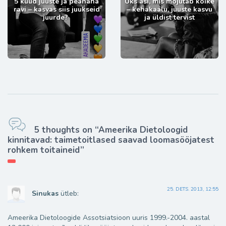
5 kuud juuste ja peanaha
Üks asi, mis mõjutab kõike
ravi – kasvas siis juukseid
– kehakaalu, juuste kasvu
juurde?
ja üldist tervist
5 thoughts on “Ameerika Dietoloogid
kinnitavad: taimetoitlased saavad loomasööjatest
rohkem toitaineid”
25. DETS. 2013, 12:55
Sinukas
ütleb:
Ameerika Dietoloogide Assotsiatsioon uuris 1999.-2004. aastal