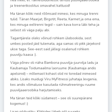
hea meel, et Taimetoidumessil tehtud puuviljaaeroobika
ja treenerikoolitus omavahel kattusid!
Ma tänan kõiki neid rõõmsaid inimesi, kes minuga trenni
tulid. Tänan Maarjat, Birgotit, Reeta, Karmet ja oma ema,
kes minuga eeltrenni tegid – sain kava korra läbi teha ja
sellest oli väga palju abi.
Tagantjärele oleks võinud rohkem ülebookida, sest
umbes pooled jäid tulemata, aga samas oli pikk järjekord
ukse taga. See-eest said jällegi osalenud rohkem
puuvilju kaasa :).
Väga põnev oli näha Bambona puuvilja-juurvilja ladu ja
Kaubamaja Toidumaailma laoruume (Kaubamaja andis
apelsinid) – mõlemast kohast olid nii toredad inimesed
abiks. Lisaks muidugi Viru MyFitnessi juhataja Jevgenia,
kes andis võimaluse kasutada rühmatreeningu ruume
puuviljaaeroobika harjutamiseks.
Ma tänan teid kõiki südamest – see oli suurepärane
kogemus! :)
Lisan pildivaliku. Klikkides läheb pilt suureks.