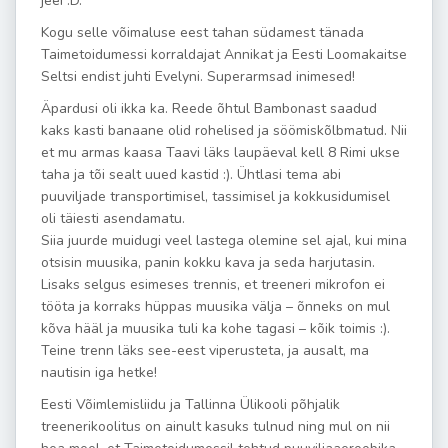
jeei :D.
Kogu selle võimaluse eest tahan südamest tänada
Taimetoidumessi korraldajat Annikat ja Eesti Loomakaitse
Seltsi endist juhti Evelyni. Superarmsad inimesed!
Äpardusi oli ikka ka. Reede õhtul Bambonast saadud
kaks kasti banaane olid rohelised ja söömiskõlbmatud. Nii
et mu armas kaasa Taavi läks laupäeval kell 8 Rimi ukse
taha ja tõi sealt uued kastid :). Ühtlasi tema abi
puuviljade transportimisel, tassimisel ja kokkusidumisel
oli täiesti asendamatu.
Siia juurde muidugi veel lastega olemine sel ajal, kui mina
otsisin muusika, panin kokku kava ja seda harjutasin.
Lisaks selgus esimeses trennis, et treeneri mikrofon ei
tööta ja korraks hüppas muusika välja – õnneks on mul
kõva hääl ja muusika tuli ka kohe tagasi – kõik toimis :).
Teine trenn läks see-eest viperusteta, ja ausalt, ma
nautisin iga hetke!
Eesti Võimlemisliidu ja Tallinna Ülikooli põhjalik
treenerikoolitus on ainult kasuks tulnud ning mul on nii