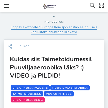
PREVIOUS POST
Lõpp kilekottidele? Euroopa Komisjon arutab eelnõu, mis
keelustaks õhukesed kilekotid
SHARE
Kuidas siis Taimetoidumessil
Puuviljaaeroobika läks? :)
VIDEO ja PILDID!
LIISA-INDRA PAJUSTE
PUUVILJAAEROOBIKA
TAIMETOIDUMESS
VEGAN FITNESS
LIISA-INDRA BLOG