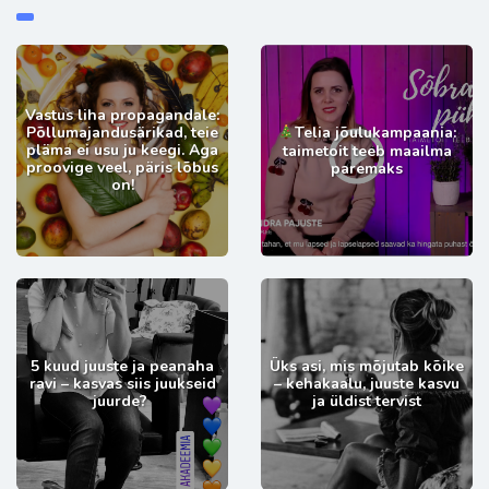
Vastus liha propagandale:
Põllumajandusärikad, teie
Telia jõulukampaania:
pläma ei usu ju keegi. Aga
taimetoit teeb maailma
proovige veel, päris lõbus
paremaks
on!
5 kuud juuste ja peanaha
Üks asi, mis mõjutab kõike
ravi – kasvas siis juukseid
– kehakaalu, juuste kasvu
juurde?
ja üldist tervist