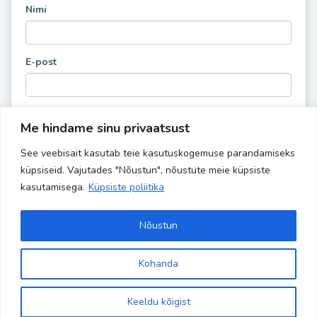
Nimi
E-post
Me hindame sinu privaatsust
See veebisait kasutab teie kasutuskogemuse parandamiseks
küpsiseid. Vajutades "Nõustun", nõustute meie küpsiste
kasutamisega.
Küpsiste poliitika
Nõustun
Kohanda
Site is using a trial version of the theme. Please enter your
Copyright 2024 Banaanisaar | All Rights Reserved | Powered by
kodulehehaldus.com
purchase code in theme settings to activate it or
purchase this
Keeldu kõigist
wordpress theme here