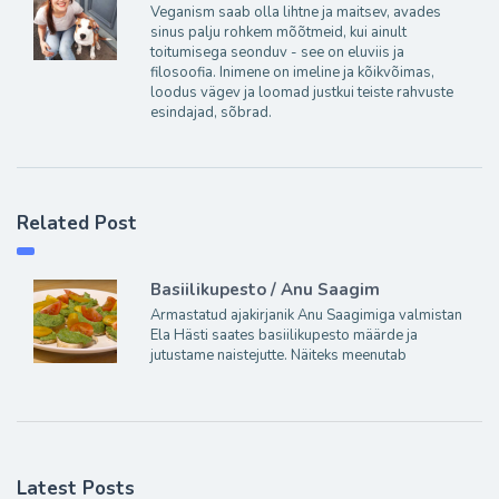
Veganism saab olla lihtne ja maitsev, avades
sinus palju rohkem mõõtmeid, kui ainult
toitumisega seonduv - see on eluviis ja
filosoofia. Inimene on imeline ja kõikvõimas,
loodus vägev ja loomad justkui teiste rahvuste
esindajad, sõbrad.
Related Post
Basiilikupesto / Anu Saagim
Armastatud ajakirjanik Anu Saagimiga valmistan
Ela Hästi saates basiilikupesto määrde ja
jutustame naistejutte. Näiteks meenutab
Latest Posts