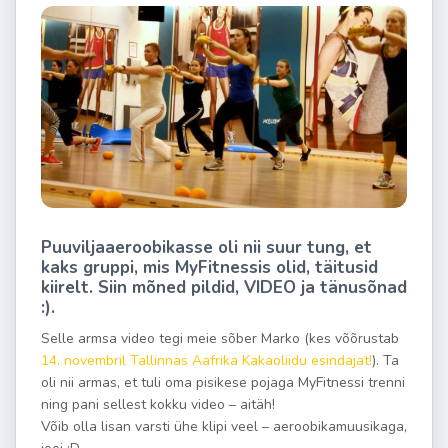
Puuviljaaeroobikasse oli nii suur tung, et
kaks gruppi, mis MyFitnessis olid, täitusid
kiirelt. Siin mõned pildid, VIDEO ja tänusõnad
:).
Selle armsa video tegi meie sõber Marko (kes võõrustab
14. novembril Tallinnas Aafrika Kakaoliidu esindajat
!
). Ta
oli nii armas, et tuli oma pisikese pojaga MyFitnessi trenni
ning pani sellest kokku video – aitäh!
Võib olla lisan varsti ühe klipi veel – aeroobikamuusikaga,