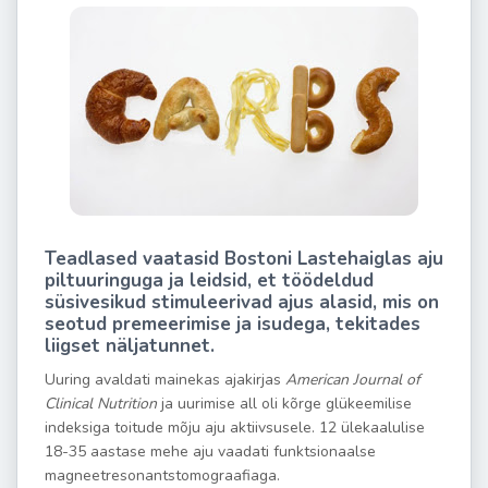
Teadlased vaatasid Bostoni Lastehaiglas aju
piltuuringuga ja leidsid, et töödeldud
süsivesikud stimuleerivad ajus alasid, mis on
seotud premeerimise ja isudega, tekitades
liigset näljatunnet.
Uuring avaldati mainekas ajakirjas
American Journal of
Clinical Nutrition
ja uurimise all oli kõrge glükeemilise
indeksiga toitude mõju aju aktiivsusele. 12 ülekaalulise
18-35 aastase mehe aju vaadati funktsionaalse
magneetresonantstomograafiaga.