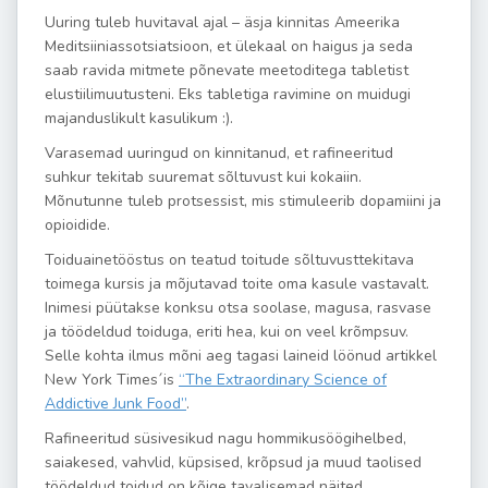
Uuring tuleb huvitaval ajal – äsja kinnitas Ameerika
Meditsiiniassotsiatsioon, et ülekaal on haigus ja seda
saab ravida mitmete põnevate meetoditega tabletist
elustiilimuutusteni. Eks tabletiga ravimine on muidugi
majanduslikult kasulikum :).
Varasemad uuringud on kinnitanud, et rafineeritud
suhkur tekitab suuremat sõltuvust kui kokaiin.
Mõnutunne tuleb protsessist, mis stimuleerib dopamiini ja
opioidide.
Toiduainetööstus on teatud toitude sõltuvusttekitava
toimega kursis ja mõjutavad toite oma kasule vastavalt.
Inimesi püütakse konksu otsa soolase, magusa, rasvase
ja töödeldud toiduga, eriti hea, kui on veel krõmpsuv.
Selle kohta ilmus mõni aeg tagasi laineid löönud artikkel
New York Times´is
“The Extraordinary Science of
Addictive Junk Food”
.
Rafineeritud süsivesikud nagu hommikusöögihelbed,
saiakesed, vahvlid, küpsised, krõpsud ja muud taolised
töödeldud toidud on kõige tavalisemad näited