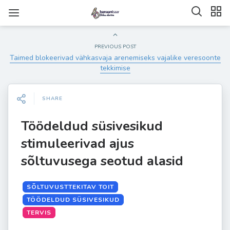
PREVIOUS POST
Taimed blokeerivad vähkasvaja arenemiseks vajalike veresoonte
tekkimise
SHARE
Töödeldud süsivesikud
stimuleerivad ajus
sõltuvusega seotud alasid
SÕLTUVUSTTEKITAV TOIT
TÖÖDELDUD SÜSIVESIKUD
TERVIS