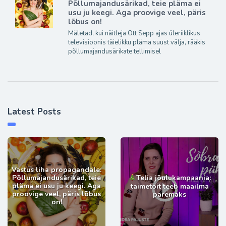
Põllumajandusärikad, teie pläma ei
usu ju keegi. Aga proovige veel, päris
lõbus on!
Mäletad, kui näitleja Ott Sepp ajas üleriiklikus
televisioonis täielikku pläma suust välja, rääkis
põllumajandusärikate tellimisel
Latest Posts
Vastus liha propagandale:
Põllumajandusärikad, teie
Telia jõulukampaania:
pläma ei usu ju keegi. Aga
taimetoit teeb maailma
proovige veel, päris lõbus
paremaks
on!