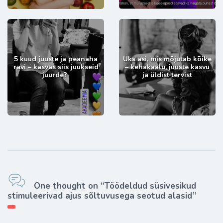
5 kuud juuste ja peanaha
Üks asi, mis mõjutab kõike
ravi – kasvas siis juukseid
– kehakaalu, juuste kasvu
juurde?
ja üldist tervist
One thought on “Töödeldud süsivesikud
stimuleerivad ajus sõltuvusega seotud alasid”