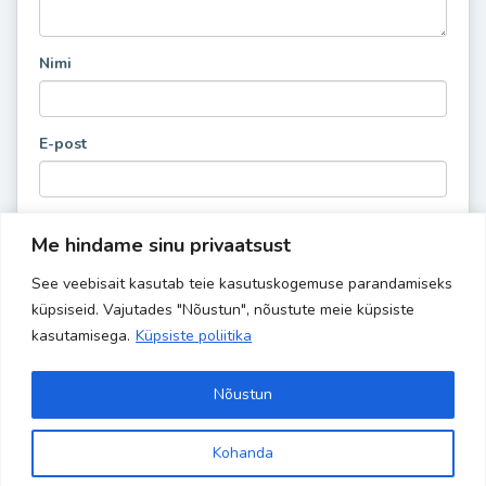
Nimi
E-post
Me hindame sinu privaatsust
See veebisait kasutab teie kasutuskogemuse parandamiseks
küpsiseid. Vajutades "Nõustun", nõustute meie küpsiste
kasutamisega.
Küpsiste poliitika
Nõustun
Kohanda
Site is using a trial version of the theme. Please enter your
Copyright 2024 Banaanisaar | All Rights Reserved | Powered by