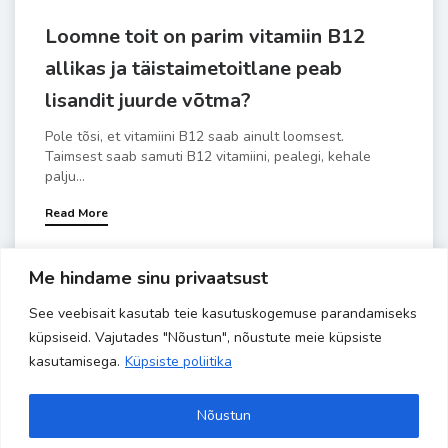
Loomne toit on parim vitamiin B12
allikas ja täistaimetoitlane peab
lisandit juurde võtma?
Pole tõsi, et vitamiini B12 saab ainult loomsest.
Taimsest saab samuti B12 vitamiini, pealegi, kehale
palju...
Read More
Me hindame sinu privaatsust
popid tervisemüüdid
JAAN 8
See veebisait kasutab teie kasutuskogemuse parandamiseks
küpsiseid. Vajutades "Nõustun", nõustute meie küpsiste
kasutamisega.
Küpsiste poliitika
LEHEKÜLG 75 - 75
«
Nõustun
ESIMENE
«
...
10
20
30
...
71
72
73