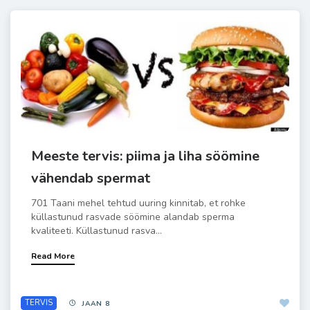
Meeste tervis: piima ja liha söömine
vähendab spermat
701 Taani mehel tehtud uuring kinnitab, et rohke
küllastunud rasvade söömine alandab sperma
kvaliteeti. Küllastunud rasva...
Read More
TERVIS
JAAN 8