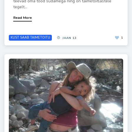
teevad oma tööd südamega ning on taimetoitlastele
tegelt...
Read More
KUST SAAB TAIMETOITU
1
JAAN 13