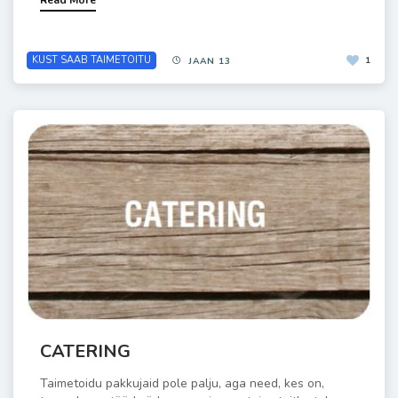
Read More
KUST SAAB TAIMETOITU
1
JAAN 13
CATERING
Taimetoidu pakkujaid pole palju, aga need, kes on,